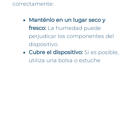
correctamente:
Manténlo en un lugar seco y
fresco:
La humedad puede
perjudicar los componentes del
dispositivo.
Cubre el dispositivo:
Si es posible,
utiliza una bolsa o estuche
diseñado para mantenerlo
protegido del polvo y suciedad.
Si tienes alguna duda sobre su uso
correcto o necesitas más información
sobre tratamientos respiratorios, ¡no
dudes en contactarnos! En
Fisiotorax
estamos aquí para ayudarte a respirar
mejor cada día.