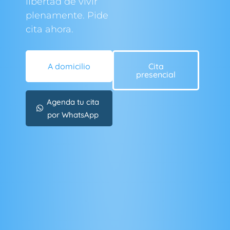
libertad de vivir
plenamente. Pide
cita ahora.
A domicilio
Cita
presencial
Agenda tu cita
por WhatsApp