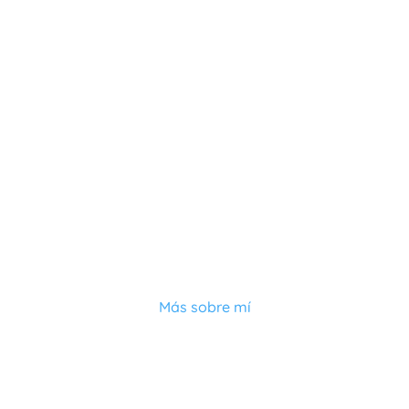
Soy una apasionada del sistema
respiratorio
Más sobre mí
Contacta conmigo