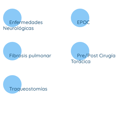
Enfermedades
EPOC
Neurológicas
Fibrosis pulmonar
Pre/Post Cirugía
Torácica
Traqueostomías