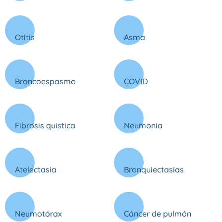
Otitis
Asma
Broncoespasmo
COVID
Fibrosis quistica
Neumonia
Atelectasia
Bronquiectasias
Neumotórax
Cáncer de pulmón