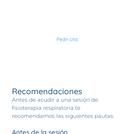
n de
la tos y el
recuperaci
posible
mocos y
sueño.
ón.
neumonía
flemas.
asociada.
Pedir cita
Recomendaciones
Antes de acudir a una sesión de
fisioterapia respiratoria te
recomendamos las siguientes pautas:
Antes de la sesión