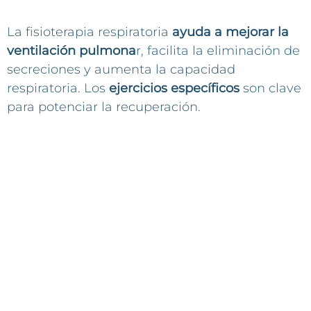
La fisioterapia respiratoria
ayuda a mejorar la
ventilación pulmona
r, facilita la eliminación de
secreciones y aumenta la capacidad
respiratoria. Los
ejercicios específicos
son clave
para potenciar la recuperación.
Beneficios de la Fisioterapia en
Bronquitis
Eliminació
Mejora de
Acelerar la
Evitar