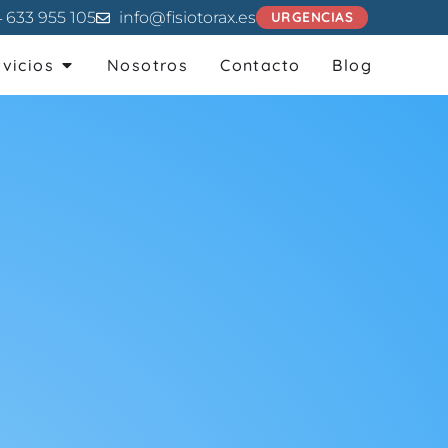
 633 955 105
info@fisiotorax.es
URGENCIAS
rvicios
Nosotros
Contacto
Blog