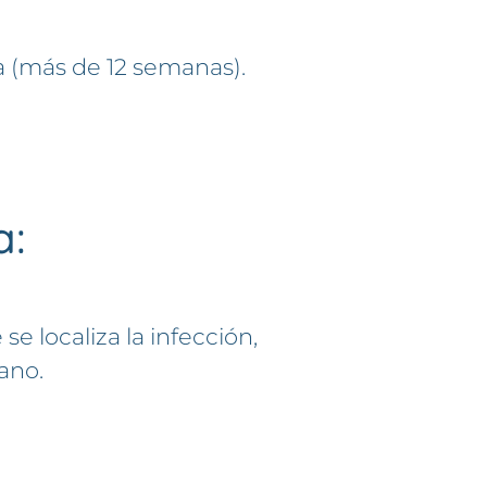
a (más de 12 semanas).
a:
e localiza la infección,
pano.