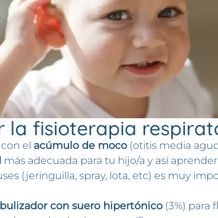
a fisioterapia respirator
 con el
acúmulo de moco
(otitis media agud
l
más adecuada para tu hijo/a y así aprender 
ses (jeringuilla, spray, lota, etc) es muy imp
ulizador con suero hipertónico
(3%) para f