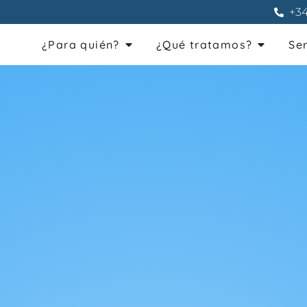
+34
¿Para quién?
¿Qué tratamos?
Se