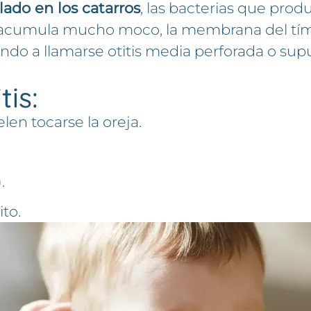
do en los catarros
, las bacterias que prod
e acumula mucho moco, la membrana del tímp
sando a llamarse otitis media perforada o sup
tis:
elen tocarse la oreja.
.
ito.