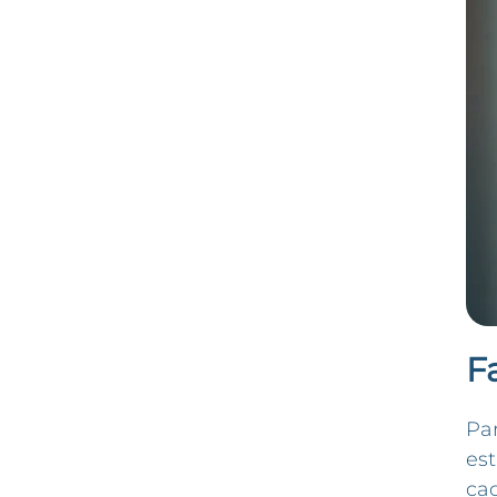
F
Par
est
ca