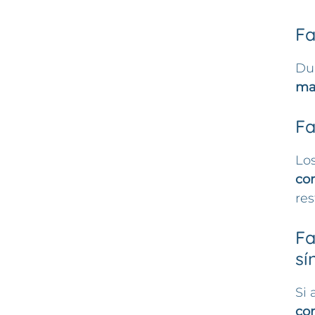
Fa
Dur
ma
Fa
Lo
co
res
Fa
sí
Si 
con