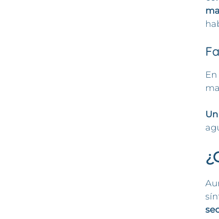
ma
ha
Fa
En
may
Un 
ag
¿
Au
sí
sec