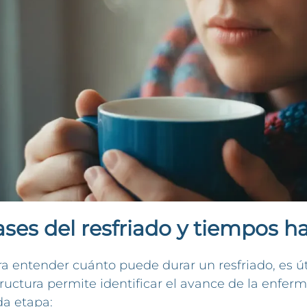
ases del resfriado y tiempos h
a entender cuánto puede durar un resfriado, es út
ructura permite identificar el avance de la enfer
da etapa: