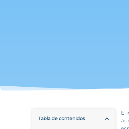
El
Tabla de contenidos
au
es