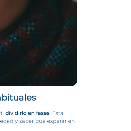
abituales
il
dividirlo en fases
. Esta
medad y saber qué esperar en