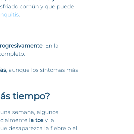
resfriado común y que puede
nquitis
.
progresivamente
. En la
 completo.
ías
, aunque los síntomas más
ás tiempo?
n una semana, algunos
ecialmente
la tos
y la
ue desaparezca la fiebre o el