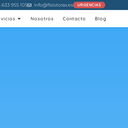
 633 955 105
info@fisiotorax.es
URGENCIAS
rvicios
Nosotros
Contacto
Blog