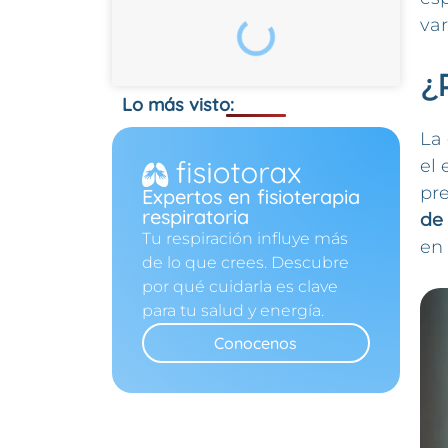
var
¿
Lo más visto:
La
el 
pre
Expertos en fisioterapia
respiratoria
de 
Tu respiración influye más
en 
de lo que crees. Descubre
por qué cuidarla es clave
para tu salud y energía.
Conocenos