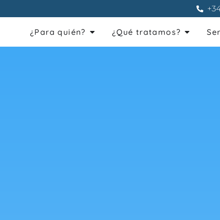
+34
¿Para quién?
¿Qué tratamos?
Se