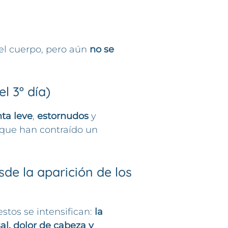
n el cuerpo, pero aún
no se
l 3º día)
ta leve
,
estornudos
y
 que han contraído un
esde la aparición de los
estos se intensifican:
la
l, dolor de cabeza y