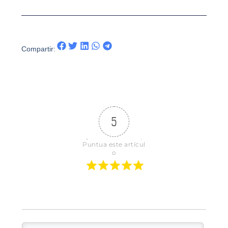
Compartir:
5
Puntua este artícul
o