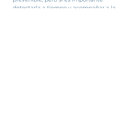
detectarla a tiempo y acompañar a la
familia en todas sus necesidades.
Compartir:
0
Puntua este artícul
o